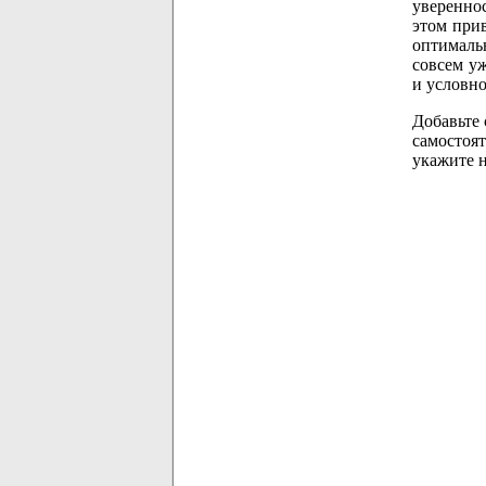
увереннос
этом прив
оптимальн
совсем уж
и условно
Добавьте 
самостоя
укажите 