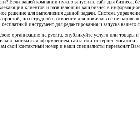
ти? Если вашей компании нужно запустить сайт для бизнеса, без
лекающий клиентов и развивающий ваш бизнес в информационном
ое решение для выполнения данной задачи. Система управления 
 простой, но и трудной в освоении для новичков ее не назовеш
-бесплатный инструмент для редактирования и запуска вашего с
свою организацию на pvor.ru, опубликуйте услуги или товары и
тельно заниматься оформлением сайта или интернет магазина -
нам свой контактный номер и наши специалисты перезвонят Вам