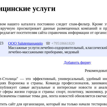
цинские услуги
твом нашего каталога постоянно следит спам-фильтр. Кроме э
вручную просматривает данные размещенных компаний и пр
предлагает посетителям сайта справочник информации от орган
23
ООО Salutemassaggio
☎
+79518661820
Массажные услуги:лечебно-оздоровительный, классически
лечебно-массажными приборами, медовый
Добавить фирму
Рекомендоват
т-Столица" — это эффективный, универсальный, удобный ин
циях Воронежа и страны. Команда профессионалов, занимаю
 публикует самые актуальные и интересные новости и анал
 сферы жизни города и страны: спорт, политику, экономику, р
бозначены главные темы дня, лента новостей обновляется ежечас
тить сайт для организации, который вы только начали тестирова